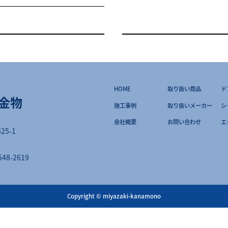
HOME
取り扱い商品
ド
金物
施工事例
取り扱いメーカー
シ
会社概要
お問い合わせ
エ
25-1
548-2619
Copyright © miyazaki-kanamono