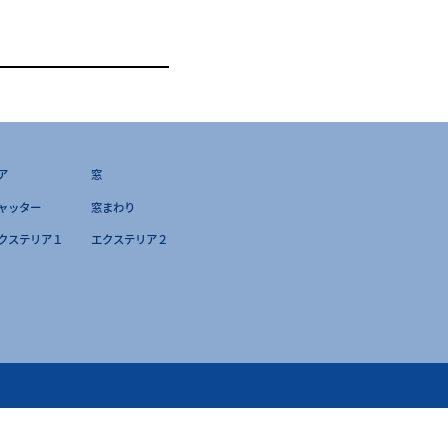
ア
窓
ャッター
窓まわり
クステリア１
エクステリア２