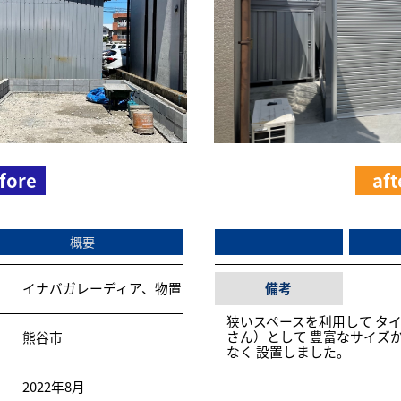
fore
aft
概要
イナバガレーディア、物置
備考
狭いスペースを利用して タ
さん）として 豊富なサイズ
熊谷市
なく 設置しました。
2022年8月